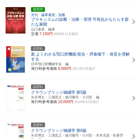
発売中
月刊「歯界展望」別冊
ブラキシズムの診断・治療・管理
可視化がもたらす新
たな展開
山口泰彦 編著
定価
7,150円
2025年11月発行
品切れ
新
よくわかる顎口腔機能
咬合・摂食嚥下・発音を理解
する
日本顎口腔機能学会 編
発行時参考価格
8,000円
2017年2月発行
品切れ
クラウンブリッジ補綴学
第5版
矢谷博文・三浦宏之・細川隆司・小川匠 編
発行時参考価格
10,000円
2014年12月発行
品切れ
クラウンブリッジ補綴学
第6版
矢谷博文・三浦宏之・細川隆司・小川匠・木本克彦・松香芳