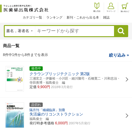
カテゴリ一覧
ランキング
新刊・これから出る本
雑誌
検索
商品一覧
8件中1件から8件までを表示
絞り込み »
発売中
クラウンブリッジテクニック
第2版
三浦宏之・伊藤裕・小川匠・細川隆司・石橋寛二・川和忠治・
寺田善博・福島俊士 編
定価
9,900円
2018年3月発行
品切れ
隔月刊「補綴臨床」別冊
失活歯のリコンストラクション
福島俊士 編
発行時参考価格
6,000円
2007年5月発行