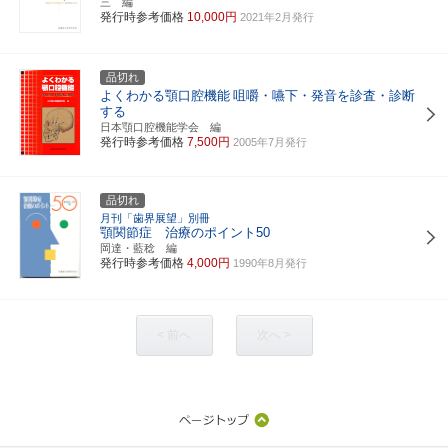
三 編
発行時参考価格
10,000円
2021年2月発行
品切れ
よくわかる顎口腔機能
咀嚼・嚥下・発音を診査・診断
する
日本顎口腔機能学会 編
発行時参考価格
7,500円
2005年7月発行
品切れ
月刊「歯界展望」別冊
顎関節症 治療のポイント50
岡達・藍稔 編
発行時参考価格
4,000円
1990年8月発行
< 前へ
次へ >