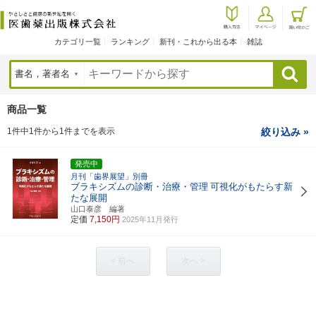
カテゴリ一覧
ランキング
新刊・これから出る本
雑誌
検索
商品一覧
1件中1件から1件までを表示
絞り込み »
発売中
月刊「歯界展望」別冊
ブラキシズムの診断・治療・管理
可視化がもたらす新
たな展開
山口泰彦 編著
定価
7,150円
2025年11月発行
< 前へ
次へ >