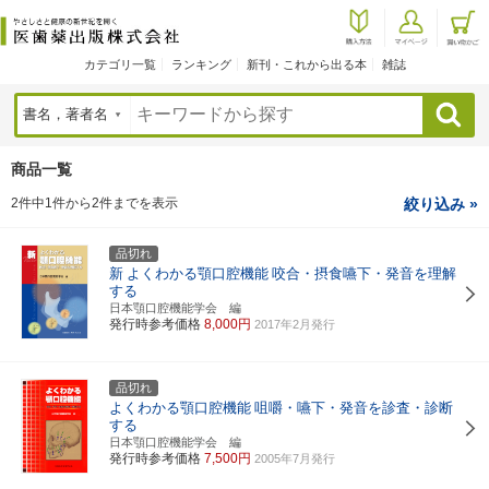
カテゴリ一覧
ランキング
新刊・これから出る本
雑誌
検索
商品一覧
2件中1件から2件までを表示
絞り込み »
品切れ
新
よくわかる顎口腔機能
咬合・摂食嚥下・発音を理解
する
日本顎口腔機能学会 編
発行時参考価格
8,000円
2017年2月発行
品切れ
よくわかる顎口腔機能
咀嚼・嚥下・発音を診査・診断
する
日本顎口腔機能学会 編
発行時参考価格
7,500円
2005年7月発行