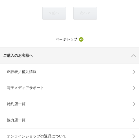
< 前へ
次へ >
ご購入のお客様へ
正誤表／補足情報
電子メディアサポート
特約店一覧
協力店一覧
オンラインショップの
返品について