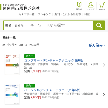
カテゴリ一覧
ランキング
新刊・これから出る本
雑誌
検索
商品一覧
8件中1件から8件までを表示
絞り込み »
発売中
コンプリートデンチャーテクニック
第6版
細井紀雄・平井敏博・長岡英一・赤川安正・鈴木哲也・大川周
治 編
定価
9,900円
2011年7月発行
発売中
パーシャルデンチャーテクニック
第6版
大久保力廣・岡崎定司・馬場一美・山下秀一郎・横山敦郎 編
定価
9,900円
2021年9月発行