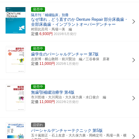
発売中
隔月刊「補綴臨床」別冊
なぜ壊れ，どう直すのか
Denture Repair
部分床義歯・
全部床義歯・インプラントオーバーデンチャー
村田比呂司・馬場一美 編
定価
6,930円
2015年5月発行
発売中
歯学生のパーシャルデンチャー
第7版
志賀博・横山敦郎・前川賢治 編／三谷春保 原著
定価
11,000円
2025年1月発行
発売中
無歯顎補綴治療学
第4版
市川哲雄・大川周治・大久保力廣・水口俊介 編
定価
11,000円
2022年2月発行
品切れ
パーシャルデンチャーテクニック
第5版
五十嵐順正・石上友彦・大久保力廣・岡崎定司・馬場一美・横