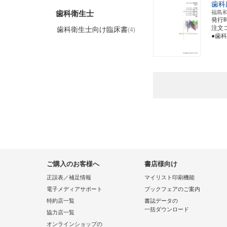
歯科
歯科衛生士
福島
発行
注文コー
歯科衛生士向け臨床書
(4)
●歯
ご購入のお客様へ
書店様向け
正誤表／補足情報
マイリスト印刷機能
電子メディアサポート
ブックフェアのご案内
特約店一覧
書誌データの
一括ダウンロード
協力店一覧
オンラインショップの