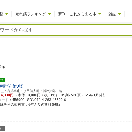
覧
売れ筋ランキング
新刊・これから出る本
雑誌
表示
中
麻酔学
第9版
達也・宮脇卓也・水田健太郎・讃岐拓郎 編
14,300円
（本体 13,000円＋税10％） B5判 ⁄ 536頁
2026年1月発行
ド：456990 ISBN978-4-263-45699-6
科麻酔学の教科書，6年ぶりの改訂第9版
れ