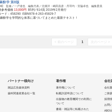
麻酔学
第8版
和昭 監修／一戸達也 編集代表／北畑洋・嶋田昌彦・丹羽均・宮脇卓也 編集委員
時参考価格
13,000円
B5判 ⁄ 614頁
2019年2月発行
ド：458290 ISBN978-4-263-45829-7
科麻酔学を学問的な体系に基づいてまとめた最新テキスト！
< 前のページ
1
次のページ >
パートナー様向け
著作権
会社
雑誌広告媒体資料
著作権について
会社
歯科関連産業会社一覧
転載許諾申請について
ご挨
出版物の教育機関での利用に
採用
ついて
お問
書籍・雑誌等に転載された
ABOU