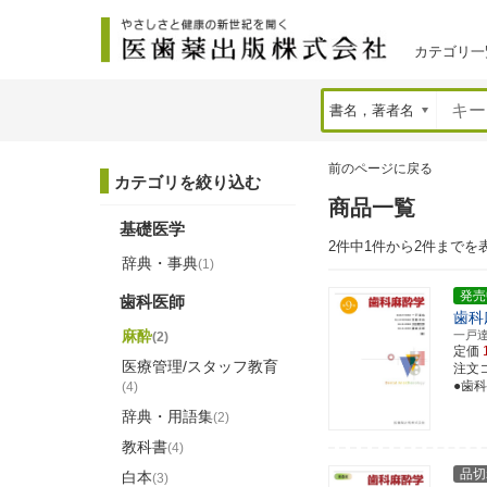
カテゴリ一
前のページに戻る
カテゴリを絞り込む
商品一覧
基礎医学
2件中1件から2件までを
辞典・事典
(1)
発売
歯科医師
歯科
麻酔
一戸
(2)
定価
医療管理/スタッフ教育
注文コー
●歯
(4)
辞典・用語集
(2)
教科書
(4)
品切
白本
(3)