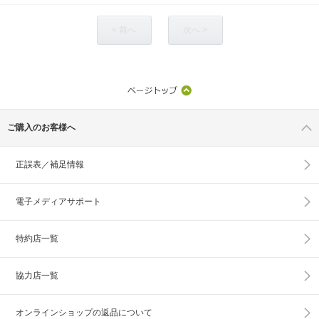
< 前へ
次へ >
ご購入のお客様へ
正誤表／補足情報
電子メディアサポート
特約店一覧
協力店一覧
オンラインショップの
返品について