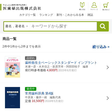
カテゴリ一覧
ランキング
新刊・これから出る本
雑誌
検索
商品一覧
2件中1件から2件までを表示
絞り込み »
品切れ
歯科衛生士ベーシックスタンダード
インプラント
末瀬一彦・水木信之・萩原芳幸・阿部田暁子 編著
発行時参考価格
4,600円
2015年6月発行
発売中
常用歯科辞典
第4版
中原泉・藤井一維 編集代表
定価
16,500円
2016年5月発行