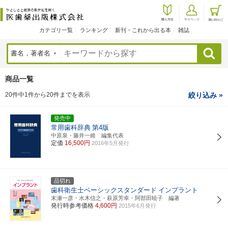
カテゴリ一覧
ランキング
新刊・これから出る本
雑誌
検索
商品一覧
20件中1件から20件までを表示
絞り込み »
発売中
常用歯科辞典
第4版
中原泉・藤井一維 編集代表
定価
16,500円
2016年5月発行
品切れ
歯科衛生士ベーシックスタンダード
インプラント
末瀬一彦・水木信之・萩原芳幸・阿部田暁子 編著
発行時参考価格
4,600円
2015年6月発行