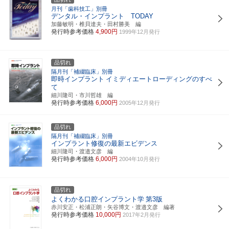
月刊「歯科技工」別冊
デンタル・インプラント TODAY
加藤敏明・椎貝達夫・田村勝美 編
発行時参考価格
4,900円
1999年12月発行
品切れ
隔月刊「補綴臨床」別冊
即時インプラント
イミディエートローディングのすべ
て
細川隆司・市川哲雄 編
発行時参考価格
6,000円
2005年12月発行
品切れ
隔月刊「補綴臨床」別冊
インプラント修復の最新エビデンス
細川隆司・渡邉文彦 編
発行時参考価格
6,000円
2004年10月発行
品切れ
よくわかる口腔インプラント学
第3版
赤川安正・松浦正朗・矢谷博文・渡邉文彦 編著
発行時参考価格
10,000円
2017年2月発行