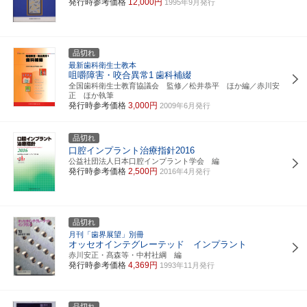
発行時参考価格
12,000円
1995年9月発行
品切れ
最新歯科衛生士教本
咀嚼障害・咬合異常1
歯科補綴
全国歯科衛生士教育協議会 監修／松井恭平 ほか編／赤川安
正 ほか執筆
発行時参考価格
3,000円
2009年6月発行
品切れ
口腔インプラント治療指針2016
公益社団法人日本口腔インプラント学会 編
発行時参考価格
2,500円
2016年4月発行
品切れ
月刊「歯界展望」別冊
オッセオインテグレーテッド インプラント
赤川安正・髙森等・中村社綱 編
発行時参考価格
4,369円
1993年11月発行
品切れ