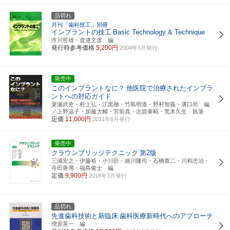
品切れ
月刊「歯科技工」別冊
インプラントの技工
Basic Technology & Technique
市川哲雄・渡邉文彦 編
発行時参考価格
5,200円
2004年5月発行
発売中
このインプラントなに？
他医院で治療されたインプラ
ントへの対応ガイド
簗瀬武史・村上弘・江黒徹・竹島明道・野村智義・溝口尚 編
／上野温子・加藤大輔・宮前真・志賀泰昭・荒木久生 執筆
定価
11,000円
2011年8月発行
発売中
クラウンブリッジテクニック
第2版
三浦宏之・伊藤裕・小川匠・細川隆司・石橋寛二・川和忠治・
寺田善博・福島俊士 編
定価
9,900円
2018年3月発行
品切れ
先進歯科技術と新臨床
歯科医療新時代へのアプローチ
増原英一 編