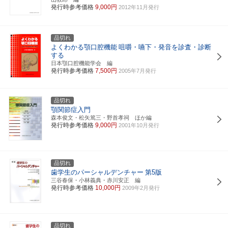
発行時参考価格
9,000円
2012年11月発行
品切れ
よくわかる顎口腔機能
咀嚼・嚥下・発音を診査・診断
する
日本顎口腔機能学会 編
発行時参考価格
7,500円
2005年7月発行
品切れ
顎関節症入門
森本俊文・松矢篤三・野首孝祠 ほか編
発行時参考価格
9,000円
2001年10月発行
品切れ
歯学生のパーシャルデンチャー
第5版
三谷春保・小林義典・赤川安正 編
発行時参考価格
10,000円
2009年2月発行
品切れ