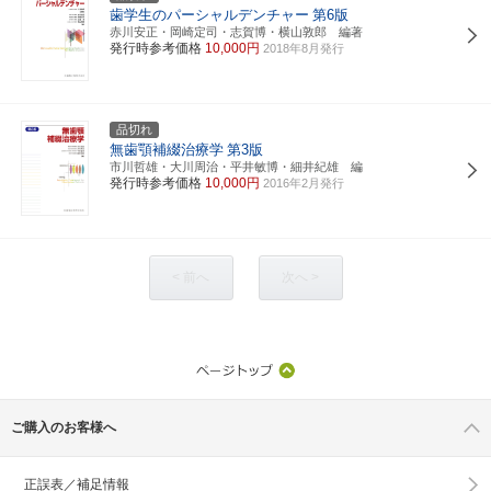
歯学生のパーシャルデンチャー
第6版
赤川安正・岡崎定司・志賀博・横山敦郎 編著
発行時参考価格
10,000円
2018年8月発行
品切れ
無歯顎補綴治療学
第3版
市川哲雄・大川周治・平井敏博・細井紀雄 編
発行時参考価格
10,000円
2016年2月発行
< 前へ
次へ >
ご購入のお客様へ
正誤表／補足情報