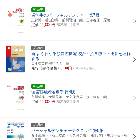
発売中
歯学生のパーシャルデンチャー
第7版
志賀博・横山敦郎・前川賢治 編／三谷春保 原著
定価
11,000円
2025年1月発行
品切れ
新
よくわかる顎口腔機能
咬合・摂食嚥下・発音を理解
する
日本顎口腔機能学会 編
発行時参考価格
8,000円
2017年2月発行
発売中
無歯顎補綴治療学
第4版
市川哲雄・大川周治・大久保力廣・水口俊介 編
定価
11,000円
2022年2月発行
品切れ
パーシャルデンチャーテクニック
第5版
五十嵐順正・石上友彦・大久保力廣・岡崎定司・馬場一美・横
山敦郎 編