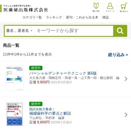
カテゴリ一覧
ランキング
新刊・これから出る本
雑誌
検索
商品一覧
11件中1件から11件までを表示
絞り込み »
発売中
パーシャルデンチャーテクニック
第6版
大久保力廣・岡崎定司・馬場一美・山下秀一郎・横山敦郎 編
定価
9,900円
2021年9月発行
発売中
国試合格力養成！
補綴歯科学の要点と解説
下山和弘・羽村章 編著
定価
8,800円
2020年1月発行