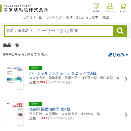
カテゴリ一覧
ランキング
新刊・これから出る本
雑誌
検索
商品一覧
6件中1件から6件までを表示
絞り込み »
発売中
パーシャルデンチャーテクニック
第6版
大久保力廣・岡崎定司・馬場一美・山下秀一郎・横山敦郎 編
定価
9,900円
2021年9月発行
発売中
無歯顎補綴治療学
第4版
市川哲雄・大川周治・大久保力廣・水口俊介 編
定価
11,000円
2022年2月発行