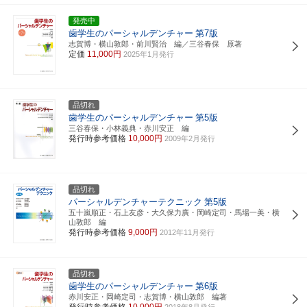
発売中
歯学生のパーシャルデンチャー
第7版
志賀博・横山敦郎・前川賢治 編／三谷春保 原著
定価
11,000円
2025年1月発行
品切れ
歯学生のパーシャルデンチャー
第5版
三谷春保・小林義典・赤川安正 編
発行時参考価格
10,000円
2009年2月発行
品切れ
パーシャルデンチャーテクニック
第5版
五十嵐順正・石上友彦・大久保力廣・岡崎定司・馬場一美・横
山敦郎 編
発行時参考価格
9,000円
2012年11月発行
品切れ
歯学生のパーシャルデンチャー
第6版
赤川安正・岡崎定司・志賀博・横山敦郎 編著
発行時参考価格
10,000円
2018年8月発行