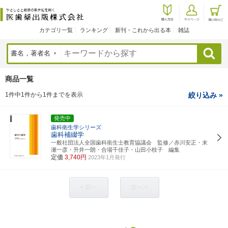
カテゴリ一覧
ランキング
新刊・これから出る本
雑誌
検索
商品一覧
1件中1件から1件までを表示
絞り込み »
発売中
歯科衛生学シリーズ
歯科補綴学
一般社団法人全国歯科衛生士教育協議会 監修／赤川安正・末
瀬一彦・升井一朗・合場千佳子・山田小枝子 編集
定価
3,740円
2023年1月発行
< 前へ
次へ >