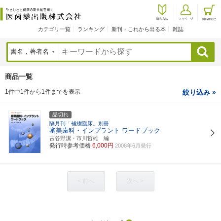
カテゴリ一覧
ランキング
新刊・これから出る本
雑誌
検索
商品一覧
1件中1件から1件までを表示
絞り込み »
品切れ
隔月刊「補綴臨床」別冊
審美歯科・インプラント ワードブック
古谷野潔・市川哲雄 編
発行時参考価格
6,000円
2008年6月発行
< 前へ
次へ >