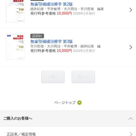
無歯顎補綴治療学
第2版
細井紀雄・平井敏博・大川周治・市川哲雄 編著
発行時参考価格
10,000円
2009年2月発行
品切れ
無歯顎補綴治療学
第3版
市川哲雄・大川周治・平井敏博・細井紀雄 編
発行時参考価格
10,000円
2016年2月発行
< 前へ
次へ >
ご購入のお客様へ
正誤表／補足情報