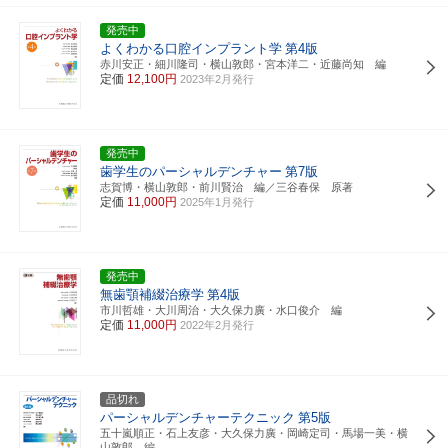
発売中
よくわかる口腔インプラント学
第4版
赤川安正・細川隆司・横山敦郎・宮本洋二・近藤尚知 編
定価
12,100円
2023年2月発行
発売中
歯学生のパーシャルデンチャー
第7版
志賀博・横山敦郎・前川賢治 編／三谷春保 原著
定価
11,000円
2025年1月発行
発売中
無歯顎補綴治療学
第4版
市川哲雄・大川周治・大久保力廣・水口俊介 編
定価
11,000円
2022年2月発行
品切れ
パーシャルデンチャーテクニック
第5版
五十嵐順正・石上友彦・大久保力廣・岡崎定司・馬場一美・横
山敦郎 編