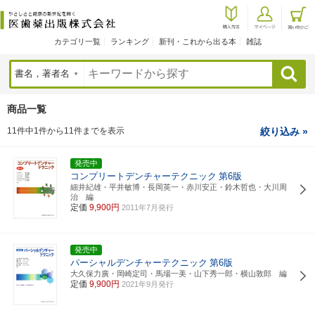
カテゴリ一覧
ランキング
新刊・これから出る本
雑誌
検索
商品一覧
11件中1件から11件までを表示
絞り込み »
発売中
コンプリートデンチャーテクニック
第6版
細井紀雄・平井敏博・長岡英一・赤川安正・鈴木哲也・大川周
治 編
定価
9,900円
2011年7月発行
発売中
パーシャルデンチャーテクニック
第6版
大久保力廣・岡崎定司・馬場一美・山下秀一郎・横山敦郎 編
定価
9,900円
2021年9月発行