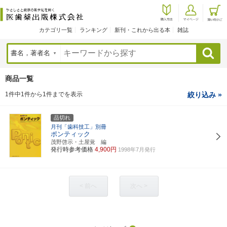
カテゴリ一覧
ランキング
新刊・これから出る本
雑誌
検索
商品一覧
1件中1件から1件までを表示
絞り込み »
品切れ
月刊「歯科技工」別冊
ポンティック
茂野啓示・土屋覚 編
発行時参考価格
4,900円
1998年7月発行
< 前へ
次へ >