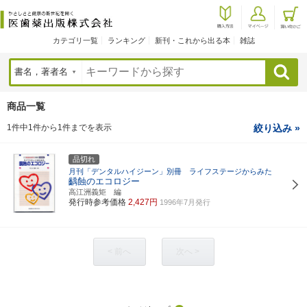
カテゴリ一覧
ランキング
新刊・これから出る本
雑誌
検索
商品一覧
1件中1件から1件までを表示
絞り込み »
品切れ
月刊「デンタルハイジーン」別冊 ライフステージからみた
齲蝕のエコロジー
高江洲義矩 編
発行時参考価格
2,427円
1996年7月発行
< 前へ
次へ >