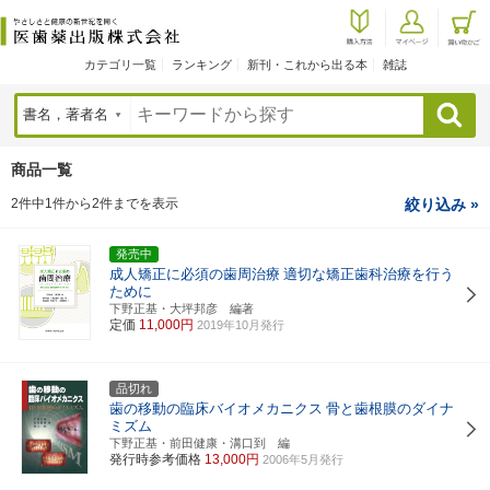
カテゴリ一覧
ランキング
新刊・これから出る本
雑誌
検索
商品一覧
2件中1件から2件までを表示
絞り込み »
発売中
成人矯正に必須の歯周治療
適切な矯正歯科治療を行う
ために
下野正基・大坪邦彦 編著
定価
11,000円
2019年10月発行
品切れ
歯の移動の臨床バイオメカニクス
骨と歯根膜のダイナ
ミズム
下野正基・前田健康・溝口到 編
発行時参考価格
13,000円
2006年5月発行