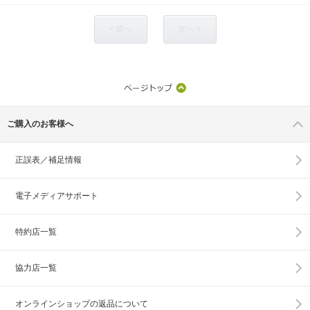
< 前へ
次へ >
ご購入のお客様へ
正誤表／補足情報
電子メディアサポート
特約店一覧
協力店一覧
オンラインショップの
返品について