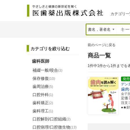
カテゴリ一
前のページに戻る
カテゴリを絞り込む
商品一覧
歯科医師
1件中1件から1件までを
補綴一般/咬合
(3)
保存修復
(10)
発売
デン
歯周治療
(5)
歯肉
金子
口腔外科
(1)
定価
歯科矯正
注文コー
(2)
●★
歯科理工
(1)
口腔解剖/口腔組織
(2)
口腔病理/口腔微生物
(13)