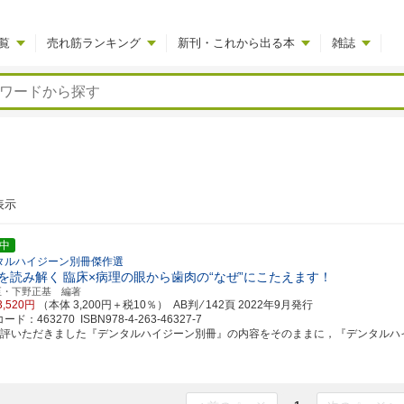
覧
売れ筋ランキング
新刊・これから出る本
雑誌
表示
中
タルハイジーン別冊傑作選
を読み解く
臨床×病理の眼から歯肉の“なぜ”にこたえます！
至・下野正基 編著
3,520円
（本体 3,200円＋税10％） AB判 ⁄ 142頁
2022年9月発行
ド：463270 ISBN978-4-263-46327-7
好評いただきました『デンタルハイジーン別冊』の内容をそのままに，『デンタルハイジー