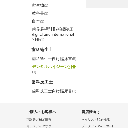
微生物
(1)
教科書
(3)
白本
(3)
歯界展望別冊/補綴臨床
digital and international
別冊
(1)
歯科衛生士
歯科衛生士向け臨床書
(5)
デンタルハイジーン別冊
(1)
歯科技工士
歯科技工士向け臨床書
(1)
ご購入のお客様へ
書店様向け
正誤表／補足情報
マイリスト印刷機能
電子メディアサポート
ブックフェアのご案内