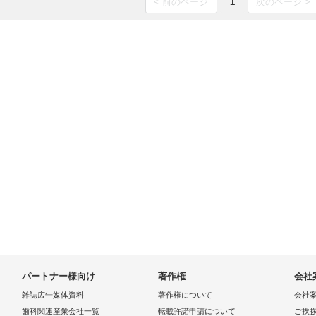
< 前のページ
1
次のページ >
パートナー様向け
著作権
会社
雑誌広告媒体資料
著作権について
会社
歯科関連産業会社一覧
転載許諾申請について
ご挨