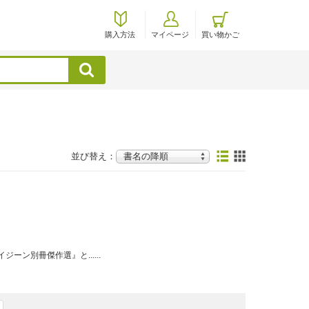
購入方法
マイページ
買い物かご
検索
並び替え：
ン別冊傑作選』と......