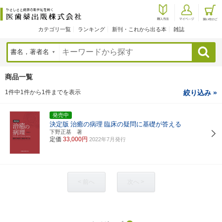
カテゴリ一覧
ランキング
新刊・これから出る本
雑誌
検索
商品一覧
1件中1件から1件までを表示
絞り込み »
発売中
決定版
治癒の病理
臨床の疑問に基礎が答える
下野正基 著
定価
33,000円
2022年7月発行
< 前へ
次へ >