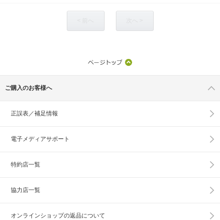
< 前へ
次へ >
ご購入のお客様へ
正誤表／補足情報
電子メディアサポート
特約店一覧
協力店一覧
オンラインショップの
返品について