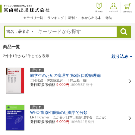
カテゴリ一覧
ランキング
新刊・これから出る本
雑誌
検索
商品一覧
2件中1件から2件までを表示
絞り込み »
品切れ
歯学生のための病理学
第2版
口腔病理編
二階宏昌・伊集院直邦・下野正基 編
発行時参考価格
9,000円
1999年5月発行
品切れ
WHO
歯原性腫瘍の組織学的分類
I.R.H.Kramer ほか著／日本口腔病理学会 ほか訳
発行時参考価格
6,000円
1996年12月発行