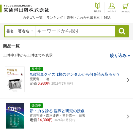
カテゴリ一覧
ランキング
新刊・これから出る本
雑誌
検索
商品一覧
11件中1件から11件までを表示
絞り込み »
発売中
X線写真クイズ
1枚のデンタルから何を読み取るか？
鷹岡竜一 著
定価
6,930円
2019年7月発行
発売中
新・力を診る
臨床と研究の接点
市川哲雄・森本達也・熊谷真一 編著
定価
14,300円
2024年1月発行