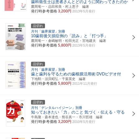
歯科衛生士は患者さんとどのように関わってきたのか
鷹岡竜一・品田和美・村上恵子 編著
発行時参考価格
3,200円
2013年5月発行
品切れ
月刊「歯界展望」別冊
10歯前後欠損症例の「読み」と「打つ手」
鷹岡竜一・倉嶋敏明・松田光正・宮地建夫 編著
発行時参考価格
5,800円
2013年5月発行
品切れ
月刊「歯界展望」別冊
歯と歯列を守るための歯根膜活用術
DVDビデオ付
下地勲・須貝昭弘・千葉英史 編著
発行時参考価格
5,800円
2011年11月発行
品切れ
月刊「デンタルハイジーン」別冊
知っておきたい「力」のこと
気づく・伝える・守る
牛島隆・森本達也・熊谷真一・市川哲雄 編著
発行時参考価格
3,200円
2010年5月発行