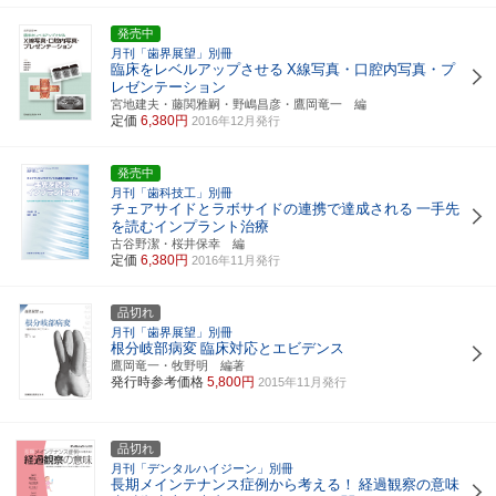
発売中
月刊「歯界展望」別冊
臨床をレベルアップさせる
X線写真・口腔内写真・プ
レゼンテーション
宮地建夫・藤関雅嗣・野嶋昌彦・鷹岡竜一 編
定価
6,380円
2016年12月発行
発売中
月刊「歯科技工」別冊
チェアサイドとラボサイドの連携で達成される
一手先
を読むインプラント治療
古谷野潔・桜井保幸 編
定価
6,380円
2016年11月発行
品切れ
月刊「歯界展望」別冊
根分岐部病変
臨床対応とエビデンス
鷹岡竜一・牧野明 編著
発行時参考価格
5,800円
2015年11月発行
品切れ
月刊「デンタルハイジーン」別冊
長期メインテナンス症例から考える！
経過観察の意味