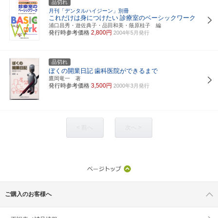
品切れ
月刊「デンタルハイジーン」別冊
これだけは身につけたい
診療室のベーシックワーク
浦口昌秀・遊佐典子・品田和美・蔭原桂子 編
発行時参考価格
2,800円
2004年5月発行
品切れ
ぼくの開業日記
歯科医院ができるまで
鷹岡竜一 著
発行時参考価格
3,500円
2000年3月発行
< 前へ
次へ >
ご購入のお客様へ