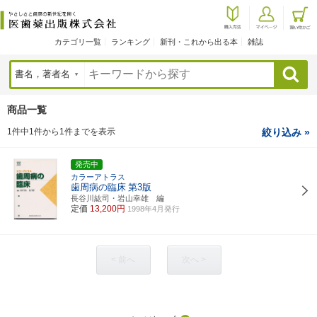
カテゴリ一覧
ランキング
新刊・これから出る本
雑誌
検索
商品一覧
1件中1件から1件までを表示
絞り込み »
発売中
カラーアトラス
歯周病の臨床
第3版
長谷川紘司・岩山幸雄 編
定価
13,200円
1998年4月発行
< 前へ
次へ >