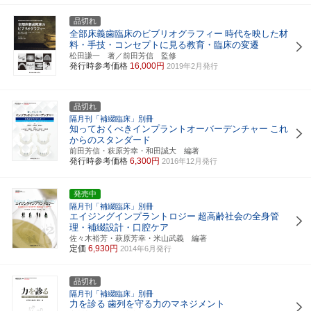
品切れ
全部床義歯臨床のビブリオグラフィー
時代を映した材
料・手技・コンセプトに見る教育・臨床の変遷
松田謙一 著／前田芳信 監修
発行時参考価格
16,000円
2019年2月発行
品切れ
隔月刊「補綴臨床」別冊
知っておくべきインプラントオーバーデンチャー
これ
からのスタンダード
前田芳信・萩原芳幸・和田誠大 編著
発行時参考価格
6,300円
2016年12月発行
発売中
隔月刊「補綴臨床」別冊
エイジングインプラントロジー
超高齢社会の全身管
理・補綴設計・口腔ケア
佐々木裕芳・萩原芳幸・米山武義 編著
定価
6,930円
2014年6月発行
品切れ
隔月刊「補綴臨床」別冊
力を診る
歯列を守る力のマネジメント