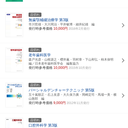
品切れ
無歯顎補綴治療学
第3版
市川哲雄・大川周治・平井敏博・細井紀雄 編
発行時参考価格
10,000円
2016年2月発行
品切れ
老年歯科医学
森戸光彦・山根源之・櫻井薫・羽村章・下山和弘・柿木保明
編／日本老年歯科医学会 編集協力
発行時参考価格
10,000円
2015年10月発行
品切れ
パーシャルデンチャーテクニック
第5版
五十嵐順正・石上友彦・大久保力廣・岡崎定司・馬場一美・横
山敦郎 編
発行時参考価格
9,000円
2012年11月発行
品切れ
口腔外科学
第3版