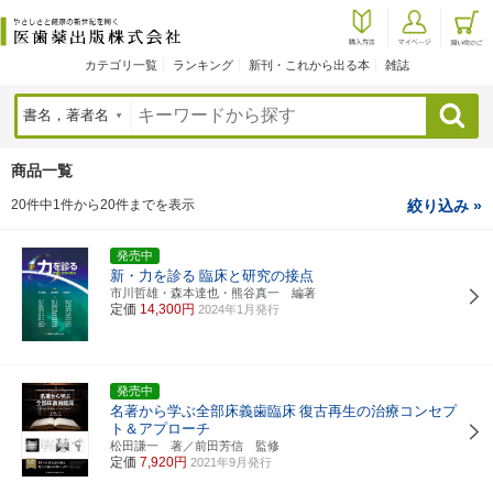
カテゴリ一覧
ランキング
新刊・これから出る本
雑誌
検索
商品一覧
20件中1件から20件までを表示
絞り込み »
発売中
新・力を診る
臨床と研究の接点
市川哲雄・森本達也・熊谷真一 編著
定価
14,300円
2024年1月発行
発売中
名著から学ぶ全部床義歯臨床
復古再生の治療コンセプ
ト＆アプローチ
松田謙一 著／前田芳信 監修
定価
7,920円
2021年9月発行