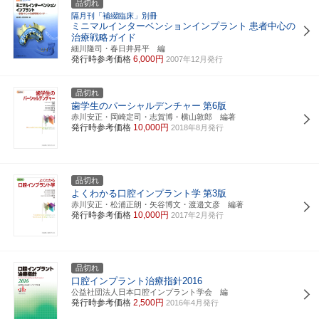
品切れ
隔月刊「補綴臨床」別冊
ミニマルインターベンションインプラント
患者中心の
治療戦略ガイド
細川隆司・春日井昇平 編
発行時参考価格
6,000円
2007年12月発行
品切れ
歯学生のパーシャルデンチャー
第6版
赤川安正・岡崎定司・志賀博・横山敦郎 編著
発行時参考価格
10,000円
2018年8月発行
品切れ
よくわかる口腔インプラント学
第3版
赤川安正・松浦正朗・矢谷博文・渡邉文彦 編著
発行時参考価格
10,000円
2017年2月発行
品切れ
口腔インプラント治療指針2016
公益社団法人日本口腔インプラント学会 編
発行時参考価格
2,500円
2016年4月発行