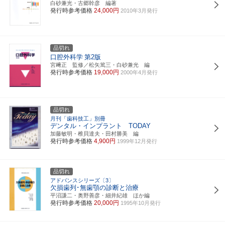
白砂兼光・古郷幹彦 編著
発行時参考価格
24,000円
2010年3月発行
品切れ
口腔外科学
第2版
宮﨑正 監修／松矢篤三・白砂兼光 編
発行時参考価格
19,000円
2000年4月発行
品切れ
月刊「歯科技工」別冊
デンタル・インプラント TODAY
加藤敏明・椎貝達夫・田村勝美 編
発行時参考価格
4,900円
1999年12月発行
品切れ
アドバンスシリーズ〔3〕
欠損歯列･無歯顎の診断と治療
平沼謙二・奥野善彦・細井紀雄 ほか編
発行時参考価格
20,000円
1995年10月発行