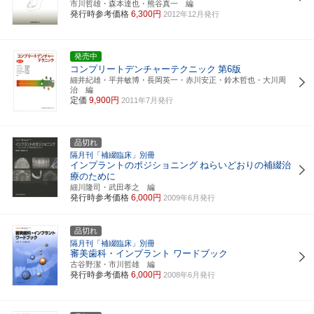
市川哲雄・森本達也・熊谷真一 編
発行時参考価格
6,300円
2012年12月発行
発売中
コンプリートデンチャーテクニック
第6版
細井紀雄・平井敏博・長岡英一・赤川安正・鈴木哲也・大川周
治 編
定価
9,900円
2011年7月発行
品切れ
隔月刊「補綴臨床」別冊
インプラントのポジショニング
ねらいどおりの補綴治
療のために
細川隆司・武田孝之 編
発行時参考価格
6,000円
2009年6月発行
品切れ
隔月刊「補綴臨床」別冊
審美歯科・インプラント ワードブック
古谷野潔・市川哲雄 編
発行時参考価格
6,000円
2008年6月発行