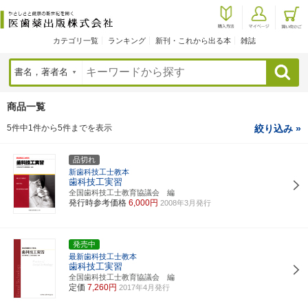
カテゴリ一覧
ランキング
新刊・これから出る本
雑誌
検索
商品一覧
5件中1件から5件までを表示
絞り込み »
品切れ
新歯科技工士教本
歯科技工実習
全国歯科技工士教育協議会 編
発行時参考価格
6,000円
2008年3月発行
発売中
最新歯科技工士教本
歯科技工実習
全国歯科技工士教育協議会 編
定価
7,260円
2017年4月発行