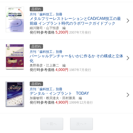
品切れ
月刊「歯科技工」別冊
メタルフリーレストレーションとCAD/CAM技工の最
前線
インプラント時代のラボワークガイドブック
細川隆司・山下恒彦 編
発行時参考価格
5,200円
2007年7月発行
品切れ
月刊「歯科技工」別冊
パーシャルデンチャーをいかに作るか
その構成と立体
化
奥野善彦・江上勝二 編
発行時参考価格
4,000円
1987年7月発行
品切れ
月刊「歯科技工」別冊
デンタル・インプラント TODAY
加藤敏明・椎貝達夫・田村勝美 編
発行時参考価格
4,900円
1999年12月発行
< 前へ
次へ >