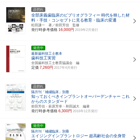
品切れ
全部床義歯臨床のビブリオグラフィー
時代を映した材
料・手技・コンセプトに見る教育・臨床の変遷
松田謙一 著／前田芳信 監修
発行時参考価格
16,000円
2019年2月発行
発売中
最新歯科技工士教本
歯科技工実習
全国歯科技工士教育協議会 編
定価
7,260円
2017年4月発行
品切れ
隔月刊「補綴臨床」別冊
知っておくべきインプラントオーバーデンチャー
これ
からのスタンダード
前田芳信・萩原芳幸・和田誠大 編著
発行時参考価格
6,300円
2016年12月発行
発売中
隔月刊「補綴臨床」別冊
エイジングインプラントロジー
超高齢社会の全身管