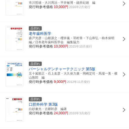
市川哲雄・大川周治・平井敏博・細井紀雄 編
発行時参考価格
10,000円
2016年2月発行
品切れ
老年歯科医学
森戸光彦・山根源之・櫻井薫・羽村章・下山和弘・柿木保明
編／日本老年歯科医学会 編集協力
発行時参考価格
10,000円
2015年10月発行
品切れ
パーシャルデンチャーテクニック
第5版
五十嵐順正・石上友彦・大久保力廣・岡崎定司・馬場一美・横
山敦郎 編
発行時参考価格
9,000円
2012年11月発行
品切れ
口腔外科学
第3版
白砂兼光・古郷幹彦 編著
発行時参考価格
24,000円
2010年3月発行