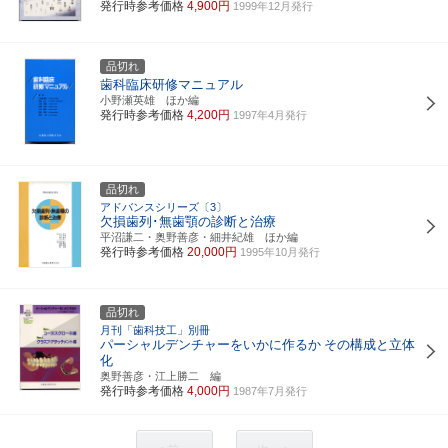
発行時参考価格
4,900円
1999年12月発行
品切れ
歯科臨床研修マニュアル
小野瀬英雄 ほか編
発行時参考価格
4,200円
1997年4月発行
品切れ
アドバンスシリーズ〔3〕
欠損歯列･無歯顎の診断と治療
平沼謙二・奥野善彦・細井紀雄 ほか編
発行時参考価格
20,000円
1995年10月発行
品切れ
月刊「歯科技工」別冊
パーシャルデンチャーをいかに作るか
その構成と立体
化
奥野善彦・江上勝二 編
発行時参考価格
4,000円
1987年7月発行