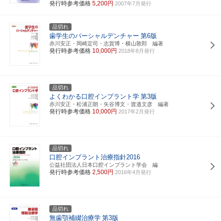
発行時参考価格
5,200円
2007年7月発行
品切れ
歯学生のパーシャルデンチャー
第6版
赤川安正・岡崎定司・志賀博・横山敦郎 編著
発行時参考価格
10,000円
2018年8月発行
品切れ
よくわかる口腔インプラント学
第3版
赤川安正・松浦正朗・矢谷博文・渡邉文彦 編著
発行時参考価格
10,000円
2017年2月発行
品切れ
口腔インプラント治療指針2016
公益社団法人日本口腔インプラント学会 編
発行時参考価格
2,500円
2016年4月発行
品切れ
無歯顎補綴治療学
第3版