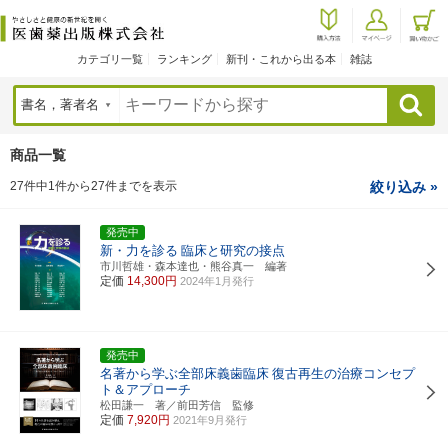
カテゴリ一覧
ランキング
新刊・これから出る本
雑誌
検索
商品一覧
27件中1件から27件までを表示
絞り込み »
発売中
新・力を診る
臨床と研究の接点
市川哲雄・森本達也・熊谷真一 編著
定価
14,300円
2024年1月発行
発売中
名著から学ぶ全部床義歯臨床
復古再生の治療コンセプ
ト＆アプローチ
松田謙一 著／前田芳信 監修
定価
7,920円
2021年9月発行