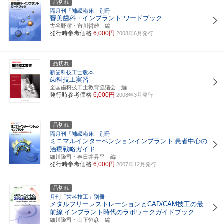
品切れ
隔月刊「補綴臨床」別冊
審美歯科・インプラント ワードブック
古谷野潔・市川哲雄 編
発行時参考価格
6,000円
2008年6月発行
品切れ
新歯科技工士教本
歯科技工実習
全国歯科技工士教育協議会 編
発行時参考価格
6,000円
2008年3月発行
品切れ
隔月刊「補綴臨床」別冊
ミニマルインターベンションインプラント
患者中心の
治療戦略ガイド
細川隆司・春日井昇平 編
発行時参考価格
6,000円
2007年12月発行
品切れ
月刊「歯科技工」別冊
メタルフリーレストレーションとCAD/CAM技工の最
前線
インプラント時代のラボワークガイドブック
細川隆司・山下恒彦 編