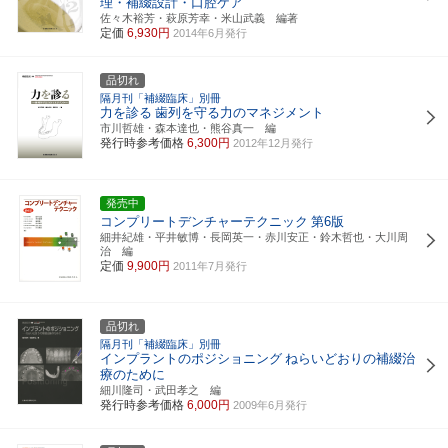
理・補綴設計・口腔ケア
佐々木裕芳・萩原芳幸・米山武義 編著
定価
6,930円
2014年6月発行
品切れ
隔月刊「補綴臨床」別冊
力を診る
歯列を守る力のマネジメント
市川哲雄・森本達也・熊谷真一 編
発行時参考価格
6,300円
2012年12月発行
発売中
コンプリートデンチャーテクニック
第6版
細井紀雄・平井敏博・長岡英一・赤川安正・鈴木哲也・大川周
治 編
定価
9,900円
2011年7月発行
品切れ
隔月刊「補綴臨床」別冊
インプラントのポジショニング
ねらいどおりの補綴治
療のために
細川隆司・武田孝之 編
発行時参考価格
6,000円
2009年6月発行