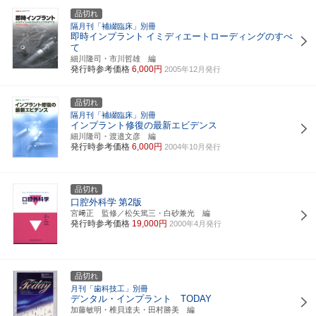
品切れ
隔月刊「補綴臨床」別冊
即時インプラント
イミディエートローディングのすべ
て
細川隆司・市川哲雄 編
発行時参考価格
6,000円
2005年12月発行
品切れ
隔月刊「補綴臨床」別冊
インプラント修復の最新エビデンス
細川隆司・渡邉文彦 編
発行時参考価格
6,000円
2004年10月発行
品切れ
口腔外科学
第2版
宮﨑正 監修／松矢篤三・白砂兼光 編
発行時参考価格
19,000円
2000年4月発行
品切れ
月刊「歯科技工」別冊
デンタル・インプラント TODAY
加藤敏明・椎貝達夫・田村勝美 編