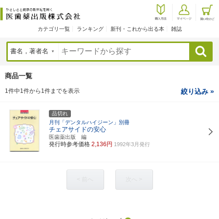
カテゴリ一覧
ランキング
新刊・これから出る本
雑誌
検索
商品一覧
1件中1件から1件までを表示
絞り込み »
品切れ
月刊「デンタルハイジーン」別冊
チェアサイドの安心
医歯薬出版 編
発行時参考価格
2,136円
1992年3月発行
< 前へ
次へ >