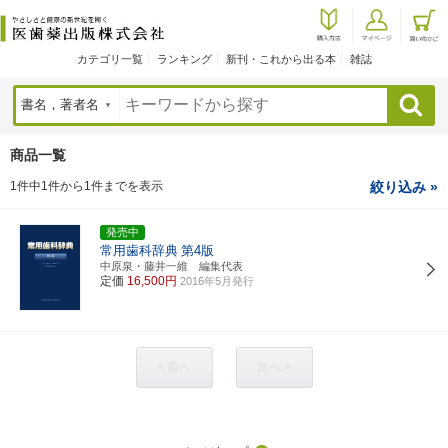
カテゴリ一覧
ランキング
新刊・これから出る本
雑誌
検索
商品一覧
1件中1件から1件までを表示
絞り込み »
発売中
常用歯科辞典
第4版
中原泉・藤井一維 編集代表
定価
16,500円
2016年5月発行
< 前へ
次へ >