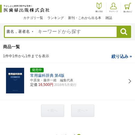
カテゴリ一覧
ランキング
新刊・これから出る本
雑誌
検索
商品一覧
1件中1件から1件までを表示
絞り込み »
発売中
常用歯科辞典
第4版
中原泉・藤井一維 編集代表
定価
16,500円
2016年5月発行
< 前へ
次へ >