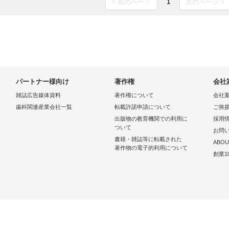
< 前のページ
1
次のページ >
パートナー様向け
著作権
会社
雑誌広告媒体資料
著作権について
会社
歯科関連産業会社一覧
転載許諾申請について
ご挨
出版物の教育機関での利用に
採用
ついて
お問
書籍・雑誌等に転載された
ABOU
著作物の電子的利用について
創業1