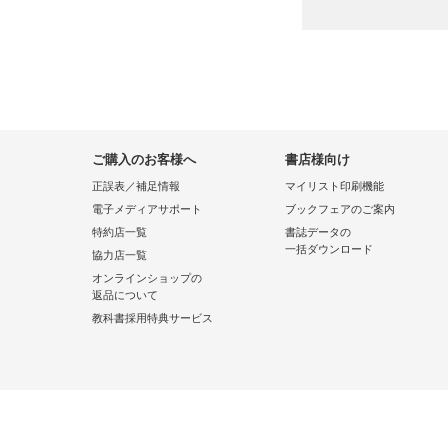
ご購入のお客様へ
書店様向け
正誤表／補足情報
マイリスト印刷機能
電子メディアサポート
ブックフェアのご案内
特約店一覧
書誌データの
一括ダウンロード
協力店一覧
オンラインショップの
返品について
教科書採用特典サービス