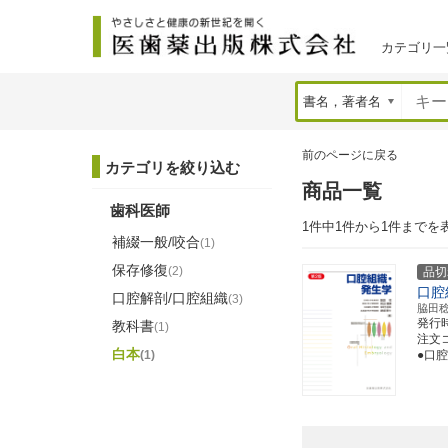
カテゴリ一
前のページに戻る
カテゴリを絞り込む
商品一覧
歯科医師
1件中1件から1件までを
補綴一般/咬合
(1)
保存修復
(2)
品切
口腔
口腔解剖/口腔組織
(3)
脇田
発行
教科書
(1)
注文コー
白本
(1)
●口