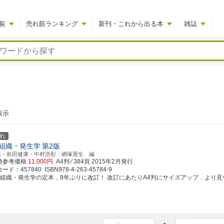
覧
売れ筋ランキング
新刊・これから出る本
雑誌
表示
れ
組織・発生学
第2版
稔・前田健康・中村浩彰・網塚憲生 編
時参考価格
11,000円
A4判 ⁄ 384頁
2015年2月発行
ド：457840 ISBN978-4-263-45784-9
腔組織・発生学の定本，8年ぶりに改訂！ 改訂にあたりA4判にサイズアップ．より見やすく