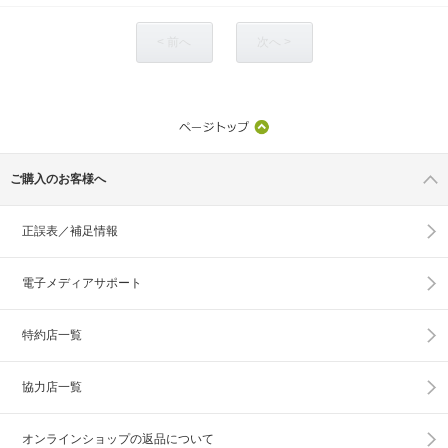
< 前へ
次へ >
ご購入のお客様へ
正誤表／補足情報
電子メディアサポート
特約店一覧
協力店一覧
オンラインショップの
返品について