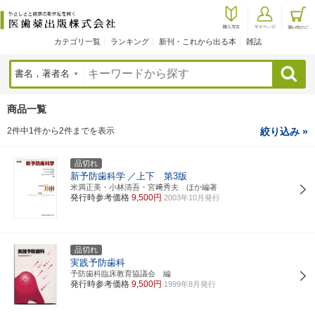
カテゴリ一覧
ランキング
新刊・これから出る本
雑誌
検索
商品一覧
2件中1件から2件までを表示
絞り込み »
品切れ
新予防歯科学
／上下 第3版
米満正美・小林清吾・宮﨑秀夫 ほか編著
発行時参考価格
9,500円
2003年10月発行
品切れ
実践予防歯科
予防歯科臨床教育協議会 編
発行時参考価格
9,500円
1999年8月発行