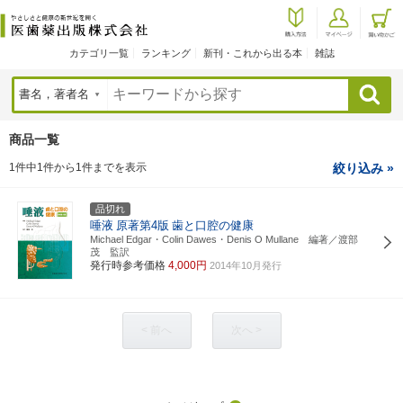
カテゴリ一覧
ランキング
新刊・これから出る本
雑誌
検索
商品一覧
1件中1件から1件までを表示
絞り込み »
品切れ
唾液
原著第4版
歯と口腔の健康
Michael Edgar・Colin Dawes・Denis O Mullane 編著／渡部
茂 監訳
発行時参考価格
4,000円
2014年10月発行
< 前へ
次へ >