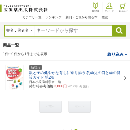
カテゴリ一覧
ランキング
新刊・これから出る本
雑誌
検索
商品一覧
1件中1件から1件までを表示
絞り込み »
品切れ
親と子の健やかな育ちに寄り添う
乳幼児の口と歯の健
診ガイド
第2版
日本小児歯科学会 編
発行時参考価格
3,800円
2012年5月発行
< 前へ
次へ >