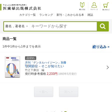
カテゴリ一覧
ランキング
新刊・これから出る本
雑誌
検索
商品一覧
1件中1件から1件までを表示
絞り込み »
品切れ
月刊「デンタルハイジーン」別冊
顎関節症－そこが知りたい
竹之下康治 編
発行時参考価格
2,233円
1993年5月発行
< 前へ
次へ >