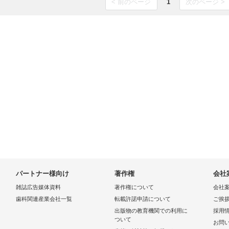
< 前のページ
1
次のページ >
パートナー様向け
著作権
会社
雑誌広告媒体資料
著作権について
会社
歯科関連産業会社一覧
転載許諾申請について
ご挨
出版物の教育機関での利用に
採用
ついて
お問