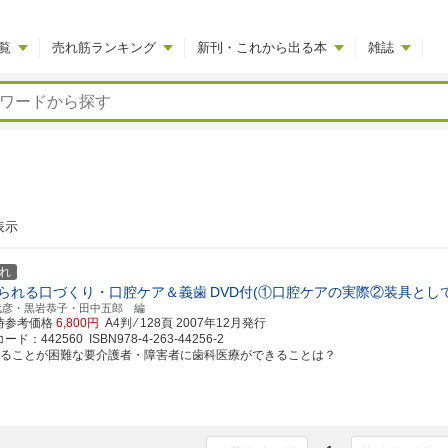
覧
売れ筋ランキング
新刊・これから出る本
雑誌
表示
れ
られる口づくり・口腔ケア＆義歯
DVD付(①口腔ケアの実際②装具とし
武彦・黒岩恭子・田中五郎 編
時参考価格
6,800円
A4判 ⁄ 128頁
2007年12月発行
ド：442560 ISBN978-4-263-44256-2
べることが困難な要介護者・障害者に歯科医療ができることは？