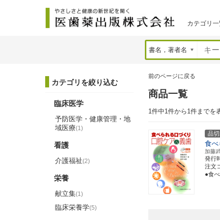
カテゴリ一
前のページに戻る
カテゴリを絞り込む
商品一覧
臨床医学
1件中1件から1件までを
予防医学・健康管理・地
域医療
(1)
品切
食べ
看護
加藤
発行
介護福祉
(2)
注文コー
●食
栄養
献立集
(1)
臨床栄養学
(5)