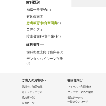
歯科医師
補綴一般/咬合
(1)
有床義歯
(1)
患者教育/待合室図書
(1)
口腔ケア
(1)
障害者歯科/老年歯科
(1)
歯科衛生士
歯科衛生士向け臨床書
(1)
デンタルハイジーン別冊
(1)
ご購入のお客様へ
書店様向け
正誤表／補足情報
マイリスト印刷機能
電子メディアサポート
ブックフェアのご案内
特約店一覧
書誌データの
一括ダウンロード
協力店一覧