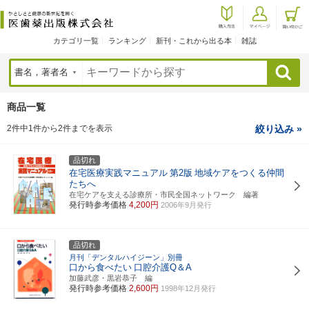
カテゴリ一覧
ランキング
新刊・これから出る本
雑誌
検索
商品一覧
2件中1件から2件までを表示
絞り込み »
品切れ
在宅医療実践マニュアル
第2版
地域ケアをつくる仲間
たちへ
在宅ケアを支える診療所・市民全国ネットワーク 編著
発行時参考価格
4,200円
2006年9月発行
品切れ
月刊「デンタルハイジーン」別冊
口から食べたい
口腔介護Q＆A
加藤武彦・黒岩恭子 編
発行時参考価格
2,600円
1998年12月発行