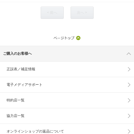
< 前へ
次へ >
ご購入のお客様へ
正誤表／補足情報
電子メディアサポート
特約店一覧
協力店一覧
オンラインショップの
返品について