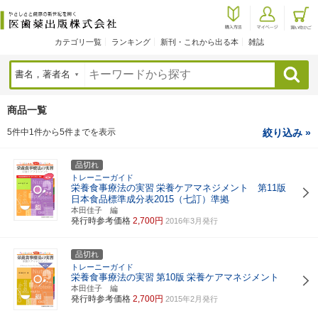
カテゴリ一覧
ランキング
新刊・これから出る本
雑誌
検索
商品一覧
5件中1件から5件までを表示
絞り込み »
品切れ
トレーニーガイド
栄養食事療法の実習
栄養ケアマネジメント 第11版
日本食品標準成分表2015（七訂）準拠
本田佳子 編
発行時参考価格
2,700円
2016年3月発行
品切れ
トレーニーガイド
栄養食事療法の実習
第10版
栄養ケアマネジメント
本田佳子 編
発行時参考価格
2,700円
2015年2月発行