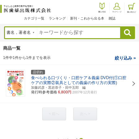
カテゴリ一覧
ランキング
新刊・これから出る本
雑誌
検索
商品一覧
1件中1件から1件までを表示
絞り込み »
品切れ
食べられる口づくり・口腔ケア＆義歯
DVD付(①口腔
ケアの実際②装具としての義歯の作り方の実際)
加藤武彦・黒岩恭子・田中五郎 編
発行時参考価格
6,800円
2007年12月発行
< 前へ
次へ >