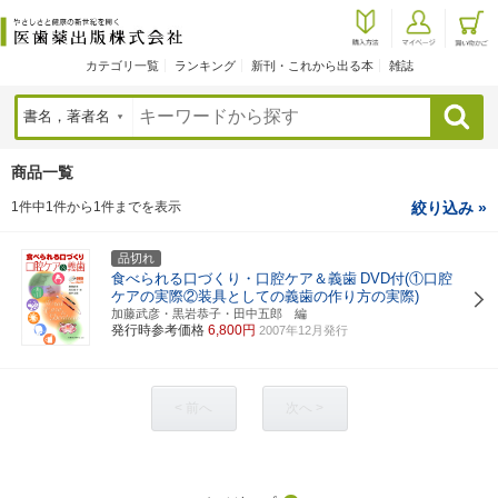
カテゴリ一覧
ランキング
新刊・これから出る本
雑誌
検索
商品一覧
1件中1件から1件までを表示
絞り込み »
品切れ
食べられる口づくり・口腔ケア＆義歯
DVD付(①口腔
ケアの実際②装具としての義歯の作り方の実際)
加藤武彦・黒岩恭子・田中五郎 編
発行時参考価格
6,800円
2007年12月発行
< 前へ
次へ >