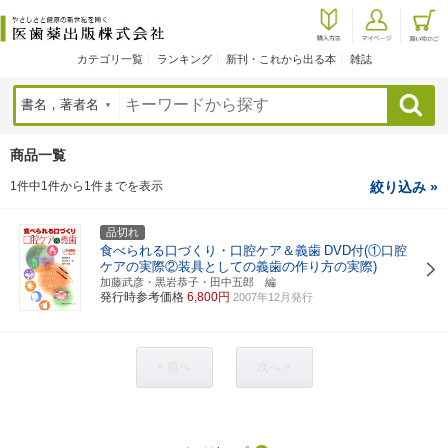
カテゴリ一覧
ランキング
新刊・これから出る本
雑誌
検索
商品一覧
1件中1件から1件までを表示
絞り込み »
品切れ
食べられる口づくり・口腔ケア＆義歯
DVD付(①口腔
ケアの実際②装具としての義歯の作り方の実際)
加藤武彦・黒岩恭子・田中五郎 編
発行時参考価格
6,800円
2007年12月発行
< 前へ
次へ >