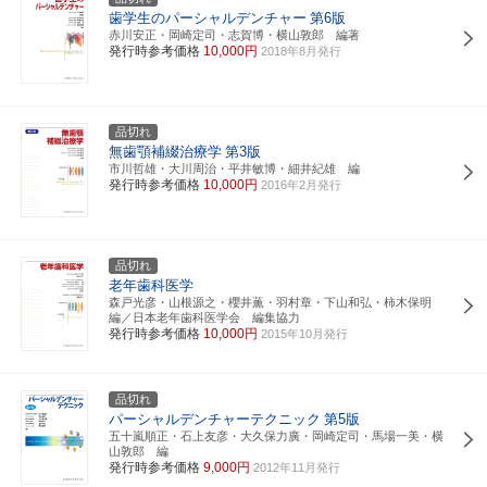
歯学生のパーシャルデンチャー
第6版
赤川安正・岡崎定司・志賀博・横山敦郎 編著
発行時参考価格
10,000円
2018年8月発行
品切れ
無歯顎補綴治療学
第3版
市川哲雄・大川周治・平井敏博・細井紀雄 編
発行時参考価格
10,000円
2016年2月発行
品切れ
老年歯科医学
森戸光彦・山根源之・櫻井薫・羽村章・下山和弘・柿木保明
編／日本老年歯科医学会 編集協力
発行時参考価格
10,000円
2015年10月発行
品切れ
パーシャルデンチャーテクニック
第5版
五十嵐順正・石上友彦・大久保力廣・岡崎定司・馬場一美・横
山敦郎 編
発行時参考価格
9,000円
2012年11月発行