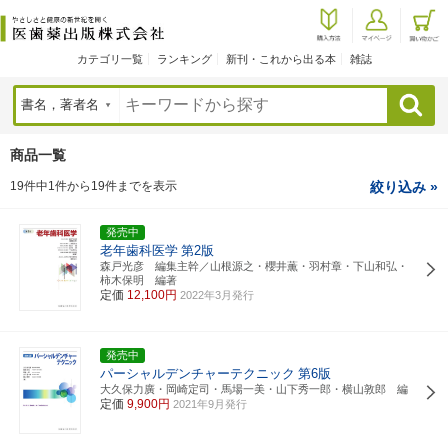
カテゴリ一覧
ランキング
新刊・これから出る本
雑誌
検索
商品一覧
19件中1件から19件までを表示
絞り込み »
発売中
老年歯科医学
第2版
森戸光彦 編集主幹／山根源之・櫻井薫・羽村章・下山和弘・
柿木保明 編著
定価
12,100円
2022年3月発行
発売中
パーシャルデンチャーテクニック
第6版
大久保力廣・岡崎定司・馬場一美・山下秀一郎・横山敦郎 編
定価
9,900円
2021年9月発行