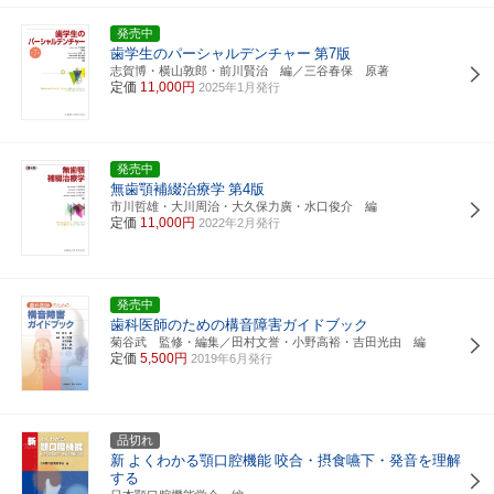
発売中
歯学生のパーシャルデンチャー
第7版
志賀博・横山敦郎・前川賢治 編／三谷春保 原著
定価
11,000円
2025年1月発行
発売中
無歯顎補綴治療学
第4版
市川哲雄・大川周治・大久保力廣・水口俊介 編
定価
11,000円
2022年2月発行
発売中
歯科医師のための構音障害ガイドブック
菊谷武 監修・編集／田村文誉・小野高裕・吉田光由 編
定価
5,500円
2019年6月発行
品切れ
新
よくわかる顎口腔機能
咬合・摂食嚥下・発音を理解
する