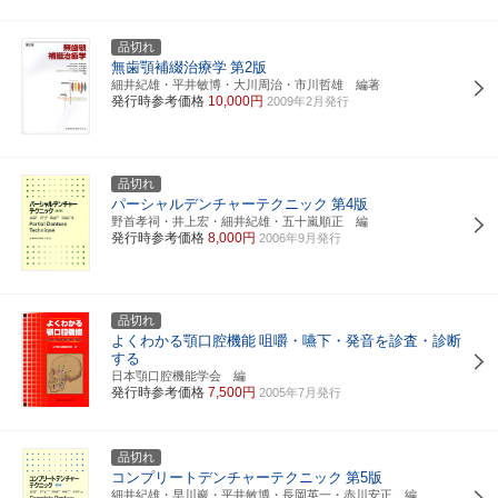
品切れ
無歯顎補綴治療学
第2版
細井紀雄・平井敏博・大川周治・市川哲雄 編著
発行時参考価格
10,000円
2009年2月発行
品切れ
パーシャルデンチャーテクニック
第4版
野首孝祠・井上宏・細井紀雄・五十嵐順正 編
発行時参考価格
8,000円
2006年9月発行
品切れ
よくわかる顎口腔機能
咀嚼・嚥下・発音を診査・診断
する
日本顎口腔機能学会 編
発行時参考価格
7,500円
2005年7月発行
品切れ
コンプリートデンチャーテクニック
第5版
細井紀雄・早川巖・平井敏博・長岡英一・赤川安正 編