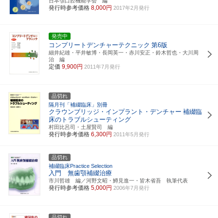
日本顎口腔機能学会 編
発行時参考価格
8,000円
2017年2月発行
発売中
コンプリートデンチャーテクニック
第6版
細井紀雄・平井敏博・長岡英一・赤川安正・鈴木哲也・大川周
治 編
定価
9,900円
2011年7月発行
品切れ
隔月刊「補綴臨床」別冊
クラウンブリッジ・インプラント・デンチャー
補綴臨
床のトラブルシューティング
村田比呂司・土屋賢司 編
発行時参考価格
6,300円
2011年5月発行
品切れ
補綴臨床Practice Selection
入門 無歯顎補綴治療
市川哲雄 編／河野文昭・鱒見進一・皆木省吾 執筆代表
発行時参考価格
5,000円
2006年7月発行
品切れ