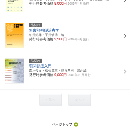
発行時参考価格
8,000円
2005年4月発行
品切れ
無歯顎補綴治療学
細井紀雄・平井敏博 編
発行時参考価格
9,500円
2004年9月発行
品切れ
顎関節症入門
森本俊文・松矢篤三・野首孝祠 ほか編
発行時参考価格
9,000円
2001年10月発行
< 前へ
次へ >