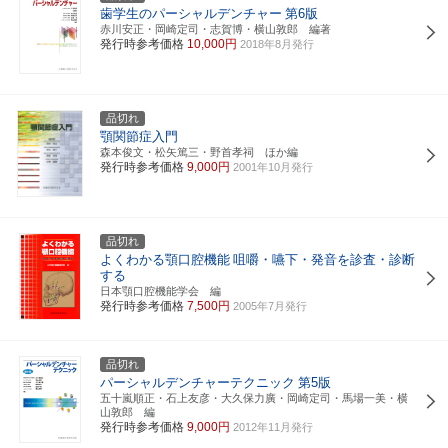
歯学生のパーシャルデンチャー
第6版
赤川安正・岡崎定司・志賀博・横山敦郎 編著
発行時参考価格
10,000円
2018年8月発行
品切れ
顎関節症入門
森本俊文・松矢篤三・野首孝祠 ほか編
発行時参考価格
9,000円
2001年10月発行
品切れ
よくわかる顎口腔機能
咀嚼・嚥下・発音を診査・診断
する
日本顎口腔機能学会 編
発行時参考価格
7,500円
2005年7月発行
品切れ
パーシャルデンチャーテクニック
第5版
五十嵐順正・石上友彦・大久保力廣・岡崎定司・馬場一美・横
山敦郎 編
発行時参考価格
9,000円
2012年11月発行