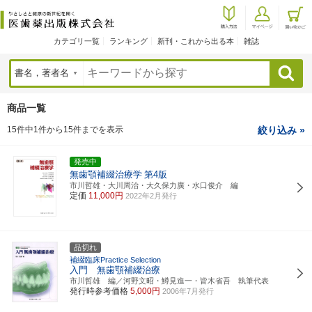
カテゴリ一覧
ランキング
新刊・これから出る本
雑誌
検索
商品一覧
15件中1件から15件までを表示
絞り込み »
発売中
無歯顎補綴治療学
第4版
市川哲雄・大川周治・大久保力廣・水口俊介 編
定価
11,000円
2022年2月発行
品切れ
補綴臨床Practice Selection
入門 無歯顎補綴治療
市川哲雄 編／河野文昭・鱒見進一・皆木省吾 執筆代表
発行時参考価格
5,000円
2006年7月発行