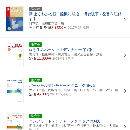
品切れ
新
よくわかる顎口腔機能
咬合・摂食嚥下・発音を理解
する
日本顎口腔機能学会 編
発行時参考価格
8,000円
2017年2月発行
発売中
歯学生のパーシャルデンチャー
第7版
志賀博・横山敦郎・前川賢治 編／三谷春保 原著
定価
11,000円
2025年1月発行
発売中
パーシャルデンチャーテクニック
第6版
大久保力廣・岡崎定司・馬場一美・山下秀一郎・横山敦郎 編
定価
9,900円
2021年9月発行
発売中
コンプリートデンチャーテクニック
第6版
細井紀雄・平井敏博・長岡英一・赤川安正・鈴木哲也・大川周
治 編