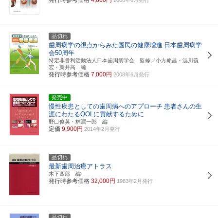
品切れ
歯周病学の視点からみた国民の健康増進
日本歯周病学
会50周年
特定非営利活動法人日本歯周病学会 監修／小方賴昌・澁川義
宏・新井高 編
発行時参考価格
7,000円
2008年6月発行
発売中
慢性疾患としての歯周病へのアプローチ
患者さんの生
涯にわたるQOLに貢献するために
野口俊英・林潤一郎 編
定価
9,900円
2014年2月発行
品切れ
最新歯周治療アトラス
木下四郎 編
発行時参考価格
32,000円
1983年2月発行
品切れ