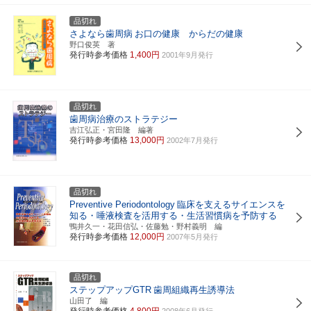
品切れ
さよなら歯周病
お口の健康 からだの健康
野口俊英 著
発行時参考価格
1,400円
2001年9月発行
品切れ
歯周病治療のストラテジー
吉江弘正・宮田隆 編著
発行時参考価格
13,000円
2002年7月発行
品切れ
Preventive Periodontology
臨床を支えるサイエンスを
知る・唾液検査を活用する・生活習慣病を予防する
鴨井久一・花田信弘・佐藤勉・野村義明 編
発行時参考価格
12,000円
2007年5月発行
品切れ
ステップアップGTR
歯周組織再生誘導法
山田了 編
発行時参考価格
4,800円
2008年6月発行