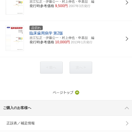
吉江弘正・伊藤公一・村上伸也・申基喆 編
発行時参考価格
9,500円
2007年3月発行
品切れ
臨床歯周病学
第2版
吉江弘正・伊藤公一・村上伸也・申基喆 編
発行時参考価格
10,000円
2013年1月発行
< 前へ
次へ >
ご購入のお客様へ
正誤表／補足情報