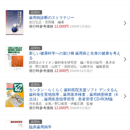
品切れ
歯周病診断のストラテジー
吉江弘正・宮田隆 編著
発行時参考価格
12,000円
1999年1月発行
品切れ
新しい健康科学への架け橋
歯周病と全身の健康を考え
る
財団法人ライオン歯科衛生研究所 編／長谷川紘司・眞木吉
信・野口俊英・山田了・花田信弘・山崎洋治 編集委員
発行時参考価格
12,000円
2004年10月発行
品切れ
カンタン・らくらく
歯科医院支援ソフト デンタるん
歯科衛生実地指導，歯周基本検査，歯周精密検査（6
点法），歯周疾患指導管理，患者管理
CD-ROM版
河合達志 企画／野口俊英・伊藤正満 監修
発行時参考価格
12,000円
2006年5月発行
品切れ
臨床歯周病学