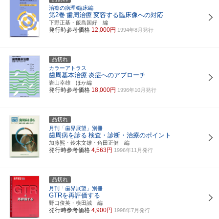
治癒の病理/臨床編
第2巻
歯周治療
変容する臨床像への対応
下野正基・飯島国好 編
発行時参考価格
12,000円
1994年8月発行
品切れ
カラーアトラス
歯周基本治療
炎症へのアプローチ
岩山幸雄 ほか編
発行時参考価格
18,000円
1996年10月発行
品切れ
月刊「歯界展望」別冊
歯周病を診る
検査・診断・治療のポイント
加藤熈・鈴木文雄・角田正健 編
発行時参考価格
4,563円
1996年11月発行
品切れ
月刊「歯界展望」別冊
GTRを再評価する
野口俊英・横田誠 編
発行時参考価格
4,900円
1998年7月発行