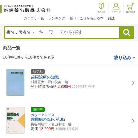
カテゴリ一覧
ランキング
新刊・これから出る本
雑誌
検索
商品一覧
18件中1件から18件までを表示
絞り込み »
品切れ
歯周治療の知識
村井正大・野口俊英 編
発行時参考価格
2,800円
1994年5月発行
発売中
カラーアトラス
歯周病の臨床
第3版
長谷川紘司・岩山幸雄 編
定価
13,200円
1998年4月発行