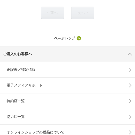
< 前へ
次へ >
ご購入のお客様へ
正誤表／補足情報
電子メディアサポート
特約店一覧
協力店一覧
オンラインショップの
返品について