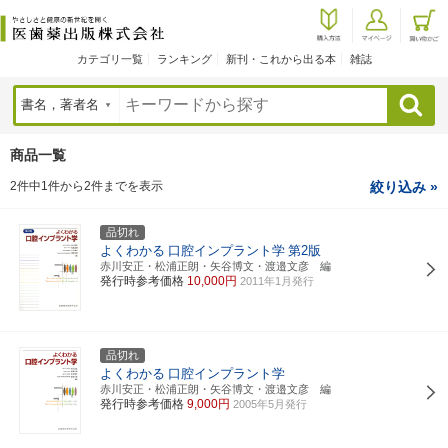
カテゴリ一覧
ランキング
新刊・これから出る本
雑誌
検索
商品一覧
2件中1件から2件までを表示
絞り込み »
品切れ
よくわかる
口腔インプラント学
第2版
赤川安正・松浦正朗・矢谷博文・渡邉文彦 編
発行時参考価格
10,000円
2011年1月発行
品切れ
よくわかる
口腔インプラント学
赤川安正・松浦正朗・矢谷博文・渡邉文彦 編
発行時参考価格
9,000円
2005年5月発行