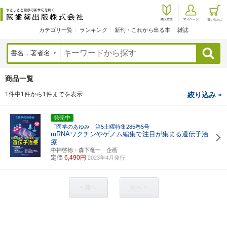
カテゴリ一覧
ランキング
新刊・これから出る本
雑誌
検索
商品一覧
1件中1件から1件までを表示
絞り込み »
発売中
「医学のあゆみ」第5土曜特集285巻5号
mRNAワクチンやゲノム編集で注目が集まる遺伝子治
療
中神啓徳・森下竜一 企画
定価
6,490円
2023年4月発行
< 前へ
次へ >