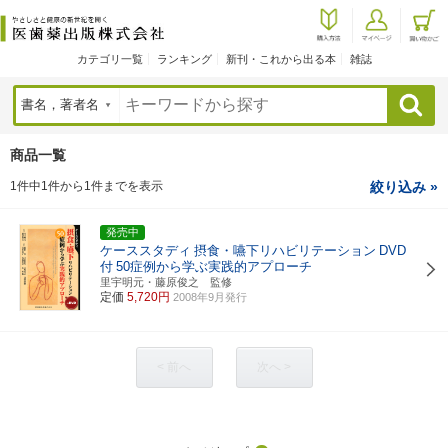
カテゴリ一覧
ランキング
新刊・これから出る本
雑誌
検索
商品一覧
1件中1件から1件までを表示
絞り込み »
発売中
ケーススタディ
摂食・嚥下リハビリテーション
DVD
付
50症例から学ぶ実践的アプローチ
里宇明元・藤原俊之 監修
定価
5,720円
2008年9月発行
< 前へ
次へ >