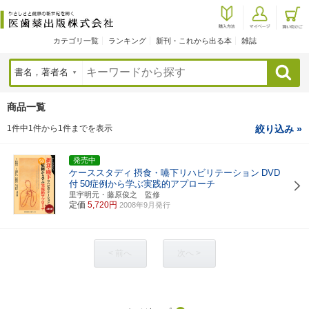
カテゴリ一覧
ランキング
新刊・これから出る本
雑誌
検索
商品一覧
1件中1件から1件までを表示
絞り込み »
発売中
ケーススタディ
摂食・嚥下リハビリテーション
DVD
付
50症例から学ぶ実践的アプローチ
里宇明元・藤原俊之 監修
定価
5,720円
2008年9月発行
< 前へ
次へ >