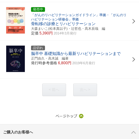
発売中
「がんのリハビリテーションガイドライン」準拠・「がんのリ
ハビリテーション研修会」準拠
骨転移の診療とリハビリテーション
大森まいこ(松本真以子)・辻哲也・髙木辰哉 編
定価
5,390円
2014年3月発行
品切れ
脳卒中
基礎知識から最新リハビリテーションまで
正門由久・高木誠 編著
発行時参考価格
6,800円
2019年6月発行
< 前へ
次へ >
ご購入のお客様へ