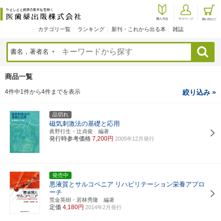
カテゴリ一覧
ランキング
新刊・これから出る本
雑誌
検索
商品一覧
4件中1件から4件までを表示
絞り込み »
品切れ
磁気刺激法の基礎と応用
眞野行生・辻貞俊 編著
発行時参考価格
7,200円
2005年12月発行
発売中
悪液質とサルコペニア
リハビリテーション栄養アプロ
ーチ
荒金英樹・若林秀隆 編著
定価
4,180円
2014年2月発行