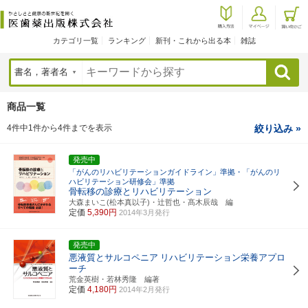
カテゴリ一覧
ランキング
新刊・これから出る本
雑誌
検索
商品一覧
4件中1件から4件までを表示
絞り込み »
発売中
「がんのリハビリテーションガイドライン」準拠・「がんのリ
ハビリテーション研修会」準拠
骨転移の診療とリハビリテーション
大森まいこ(松本真以子)・辻哲也・髙木辰哉 編
定価
5,390円
2014年3月発行
発売中
悪液質とサルコペニア
リハビリテーション栄養アプロ
ーチ
荒金英樹・若林秀隆 編著
定価
4,180円
2014年2月発行