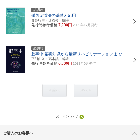
品切れ
磁気刺激法の基礎と応用
眞野行生・辻貞俊 編著
発行時参考価格
7,200円
2005年12月発行
品切れ
脳卒中
基礎知識から最新リハビリテーションまで
正門由久・高木誠 編著
発行時参考価格
6,800円
2019年6月発行
< 前へ
次へ >
ご購入のお客様へ