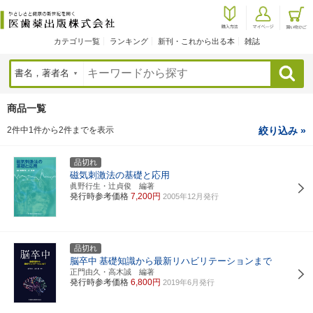
カテゴリ一覧
ランキング
新刊・これから出る本
雑誌
検索
商品一覧
2件中1件から2件までを表示
絞り込み »
品切れ
磁気刺激法の基礎と応用
眞野行生・辻貞俊 編著
発行時参考価格
7,200円
2005年12月発行
品切れ
脳卒中
基礎知識から最新リハビリテーションまで
正門由久・高木誠 編著
発行時参考価格
6,800円
2019年6月発行