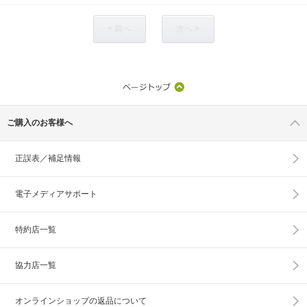
< 前へ
次へ >
ご購入のお客様へ
正誤表／補足情報
電子メディアサポート
特約店一覧
協力店一覧
オンラインショップの
返品について