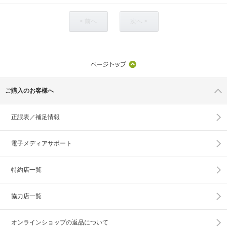
< 前へ
次へ >
ご購入のお客様へ
正誤表／補足情報
電子メディアサポート
特約店一覧
協力店一覧
オンラインショップの
返品について