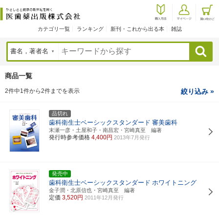
カテゴリ一覧
ランキング
新刊・これから出る本
雑誌
検索
商品一覧
2件中1件から2件までを表示
絞り込み »
品切れ
歯科衛生士ベーシックスタンダード
審美歯科
末瀬一彦・土屋和子・南昌宏・宮崎真至 編著
発行時参考価格
4,400円
2013年7月発行
発売中
歯科衛生士ベーシックスタンダード
ホワイトニング
金子潤・北原信也・宮崎真至 編著
定価
3,520円
2011年12月発行