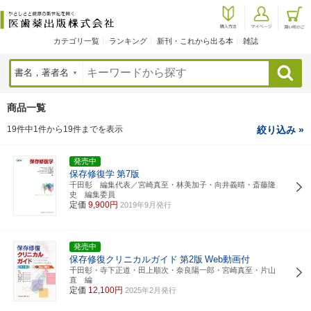
カテゴリ一覧
ランキング
新刊・これから出る本
雑誌
検索
商品一覧
19件中1件から19件までを表示
絞り込み »
発売中
保存修復学
第7版
千田彰 編集代表／宮崎真至・林美加子・向井義晴・斎藤隆
史 編集委員
定価
9,900円
2019年9月発行
発売中
保存修復クリニカルガイド
第2版
Web動画付
千田彰・寺下正道・田上順次・奈良陽一郎・宮崎真至・片山
直 編
定価
12,100円
2025年2月発行