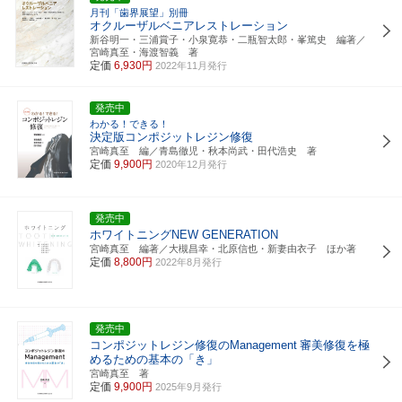
月刊「歯界展望」別冊
オクルーザルベニアレストレーション
新谷明一・三浦賞子・小泉寛恭・二瓶智太郎・峯篤史 編著／
宮崎真至・海渡智義 著
定価
6,930円
2022年11月発行
発売中
わかる！できる！
決定版コンポジットレジン修復
宮崎真至 編／青島徹児・秋本尚武・田代浩史 著
定価
9,900円
2020年12月発行
発売中
ホワイトニングNEW GENERATION
宮崎真至 編著／大槻昌幸・北原信也・新妻由衣子 ほか著
定価
8,800円
2022年8月発行
発売中
コンポジットレジン修復のManagement
審美修復を極
めるための基本の「き」
宮崎真至 著
定価
9,900円
2025年9月発行