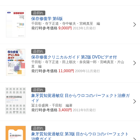
品切れ
保存修復学
第6版
千田彰・寺下正道・寺中敏夫・宮崎真至 編
発行時参考価格
9,000円
2013年1月発行
品切れ
保存修復クリニカルガイド
第2版
DVDビデオ付
千田彰・寺下正道・田上順次・奈良陽一郎・宮崎真至・片山
直 編
発行時参考価格
11,000円
2009年11月発行
品切れ
象牙質知覚過敏症
目からウロコのパーフェクト治療ガ
イド
冨士谷盛興・千田彰 編著
発行時参考価格
3,400円
2011年9月発行
品切れ
象牙質知覚過敏症
第3版
目からウロコのパーフェクト
治療ガイド