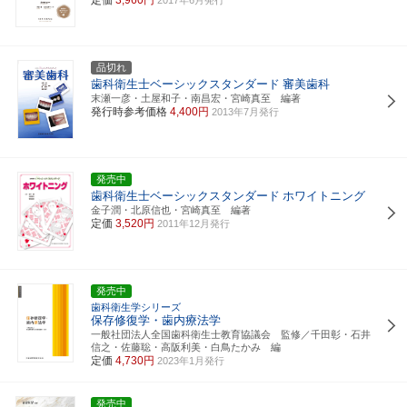
品切れ
歯科衛生士ベーシックスタンダード
審美歯科
末瀬一彦・土屋和子・南昌宏・宮崎真至 編著
発行時参考価格
4,400円
2013年7月発行
発売中
歯科衛生士ベーシックスタンダード
ホワイトニング
金子潤・北原信也・宮崎真至 編著
定価
3,520円
2011年12月発行
発売中
歯科衛生学シリーズ
保存修復学・歯内療法学
一般社団法人全国歯科衛生士教育協議会 監修／千田彰・石井
信之・佐藤聡・高阪利美・白鳥たかみ 編
定価
4,730円
2023年1月発行
発売中