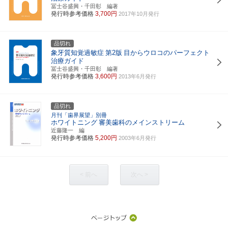
冨士谷盛興・千田彰 編著
発行時参考価格
3,700円
2017年10月発行
品切れ
象牙質知覚過敏症
第2版
目からウロコのパーフェクト
治療ガイド
冨士谷盛興・千田彰 編著
発行時参考価格
3,600円
2013年6月発行
品切れ
月刊「歯界展望」別冊
ホワイトニング
審美歯科のメインストリーム
近藤隆一 編
発行時参考価格
5,200円
2003年6月発行
< 前へ
次へ >