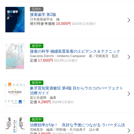
品切れ
接着歯学
第2版
日本接着歯学会 編
発行時参考価格
10,000円
2015年12月発行
発売中
接着の科学
補綴装置装着のエビデンス＆テクニック
Giacomo Derchi・Umberto Campaner 著／宮崎真至 監訳
定価
17,600円
2023年11月発行
発売中
象牙質知覚過敏症
第4版
目からウロコのパーフェクト
治療ガイド
冨士谷盛興 編著
定価
4,290円
2024年2月発行
発売中
治療効率がUp！ 良好な予後につながる
ラバーダム法
宮崎真至 編著／阿部修・天川由美子 ほか著
定価
3,960円
2017年6月発行