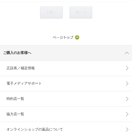
< 前へ
次へ >
ご購入のお客様へ
正誤表／補足情報
電子メディアサポート
特約店一覧
協力店一覧
オンラインショップの
返品について