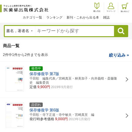
カテゴリ一覧
ランキング
新刊・これから出る本
雑誌
検索
商品一覧
2件中1件から2件までを表示
絞り込み »
発売中
保存修復学
第7版
千田彰 編集代表／宮崎真至・林美加子・向井義晴・斎藤隆
史 編集委員
定価
9,900円
2019年9月発行
品切れ
保存修復学
第6版
千田彰・寺下正道・寺中敏夫・宮崎真至 編
発行時参考価格
9,000円
2013年1月発行